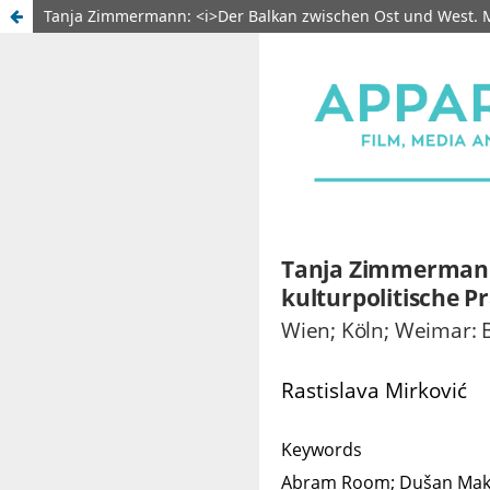
Tanja Zimmermann: <i>Der Balkan zwischen Ost und West. Me