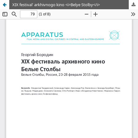
XIX festival' arkhivnogo kino <i>Belye Stolby</i>