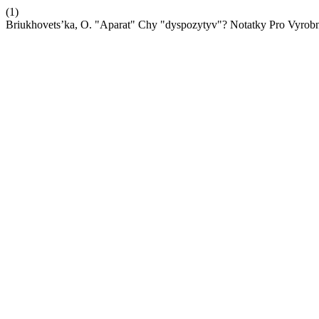
(1)
Briukhovets’ka, O. "Aparat" Chy "dyspozytyv"? Notatky Pro Vyrobn