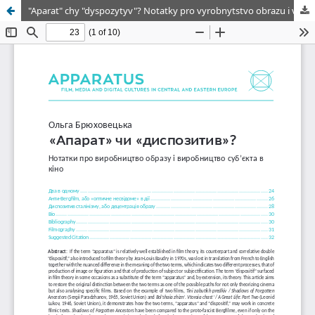
"Aparat" chy "dyspozytyv"? Notatky pro vyrobnytstvo obrazu i vyrobnytstvo subiekta v kino